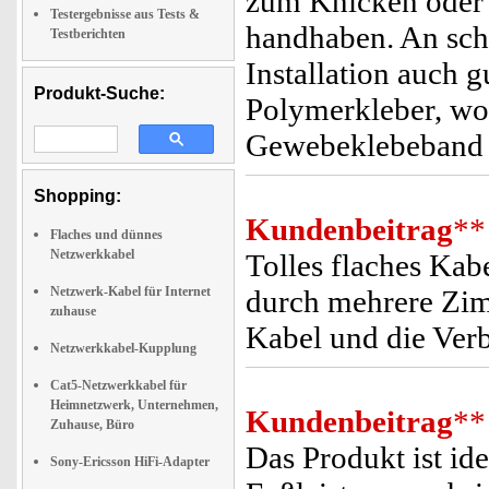
zum Knicken oder 
Testergebnisse aus Tests &
handhaben. An schwi
Testberichten
Installation auch g
Produkt-Suche:
Polymerkleber, wob
Gewebeklebeband p
Shopping:
Kundenbeitrag
**
Flaches und dünnes
Netzwerkkabel
Tolles flaches Kab
Netzwerk-Kabel für Internet
durch mehrere Zim
zuhause
Kabel und die Verb
Netzwerkkabel-Kupplung
Cat5-Netzwerkkabel für
Heimnetzwerk, Unternehmen,
Kundenbeitrag
**
Zuhause, Büro
Das Produkt ist id
Sony-Ericsson HiFi-Adapter