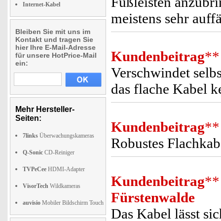
Fußleisten anzubri
Internet-Kabel
meistens sehr auffä
Bleiben Sie mit uns im
Kontakt und tragen Sie
hier Ihre E-Mail-Adresse
Kundenbeitrag
**
für unsere HotPrice-Mail
ein:
Verschwindet selbs
das flache Kabel ke
Mehr Hersteller-
Seiten:
Kundenbeitrag
**
7links
Überwachungskameras
Robustes Flachkabe
Q-Sonic
CD-Reiniger
TVPeCee
HDMI-Adapter
Kundenbeitrag
**
VisorTech
Wildkameras
Fürstenwalde
auvisio
Mobiler Bildschirm Touch
Das Kabel lässt si