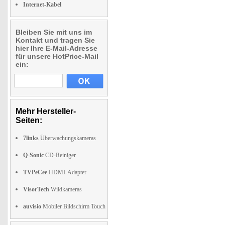
Internet-Kabel
Bleiben Sie mit uns im
Kontakt und tragen Sie
hier Ihre E-Mail-Adresse
für unsere HotPrice-Mail
ein:
Mehr Hersteller-
Seiten:
7links
Überwachungskameras
Q-Sonic
CD-Reiniger
TVPeCee
HDMI-Adapter
VisorTech
Wildkameras
auvisio
Mobiler Bildschirm Touch