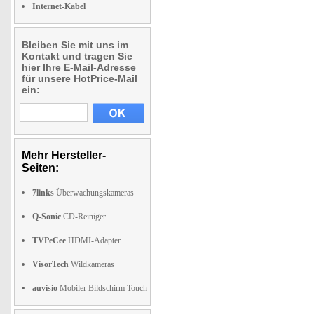
Internet-Kabel
Bleiben Sie mit uns im
Kontakt und tragen Sie
hier Ihre E-Mail-Adresse
für unsere HotPrice-Mail
ein:
Mehr Hersteller-
Seiten:
7links
Überwachungskameras
Q-Sonic
CD-Reiniger
TVPeCee
HDMI-Adapter
VisorTech
Wildkameras
auvisio
Mobiler Bildschirm Touch