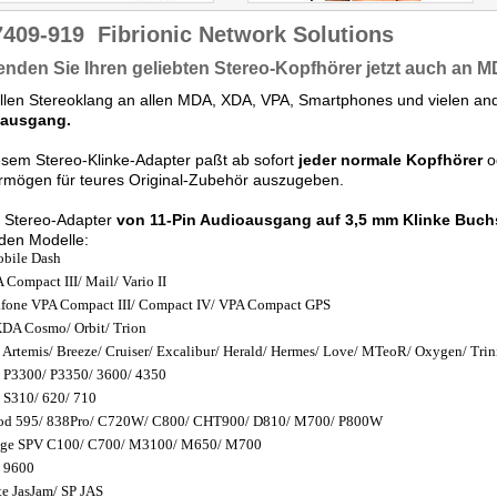
7409-919
Fibrionic Network Solutions
nden Sie Ihren geliebten Stereo-Kopfhörer jetzt auch an 
llen Stereoklang an allen MDA, XDA, VPA, Smartphones und vielen an
ausgang.
esem Stereo-Klinke-Adapter paßt ab sofort
jeder normale Kopfhörer
o
rmögen für teures Original-Zubehör auszugeben.
r Stereo-Adapter
von 11-Pin Audioausgang auf 3,5 mm Klinke Buch
den Modelle:
bile Dash
Compact III/ Mail/ Vario II
fone VPA Compact III/ Compact IV/ VPA Compact GPS
DA Cosmo/ Orbit/ Trion
Artemis/ Breeze/ Cruiser/ Excalibur/ Herald/ Hermes/ Love/ MTeoR/ Oxygen/ Trin
P3300/ P3350/ 3600/ 4350
S310/ 620/ 710
od 595/ 838Pro/ C720W/ C800/ CHT900/ D810/ M700/ P800W
nge SPV C100/ C700/ M3100/ M650/ M700
 9600
te JasJam/ SP JAS