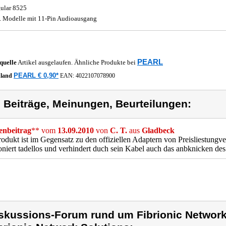
ular 8525
a. Modelle mit 11-Pin Audioausgang
PEARL
quelle
Artikel ausgelaufen. Ähnliche Produkte bei
PEARL € 0,90*
hland
EAN:
4022107078900
) Beiträge, Meinungen, Beurteilungen:
nbeitrag
** vom
13.09.2010
von
C. T.
aus
Gladbeck
odukt ist im Gegensatz zu den offiziellen Adaptern von Preisliestungve
oniert tadellos und verhindert duch sein Kabel auch das anbknicken de
skussions-Forum rund um Fibrionic Network