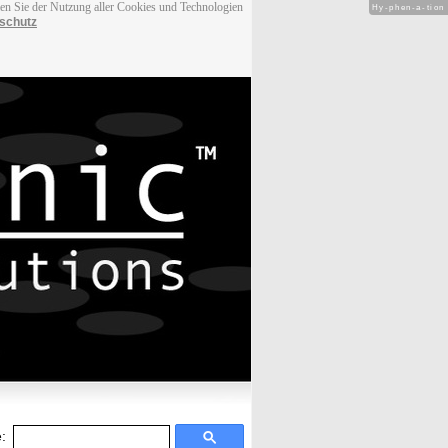
men Sie der Nutzung aller Cookies und Technologien
Hy-phen-a-tion
schutz
: