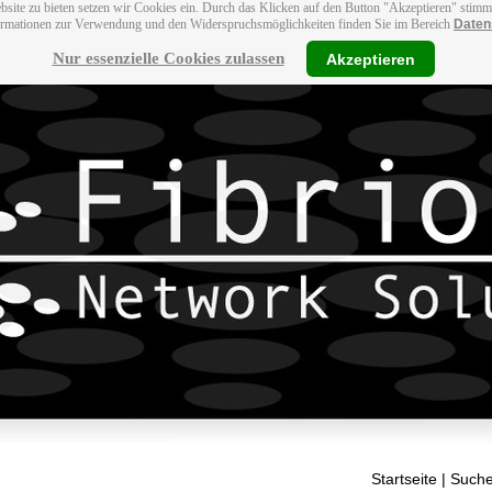
bsite zu bieten setzen wir Cookies ein. Durch das Klicken auf den Button "Akzeptieren" stim
ormationen zur Verwendung und den Widerspruchsmöglichkeiten finden Sie im Bereich
Daten
Nur essenzielle Cookies zulassen
Akzeptieren
Startseite
| Suche