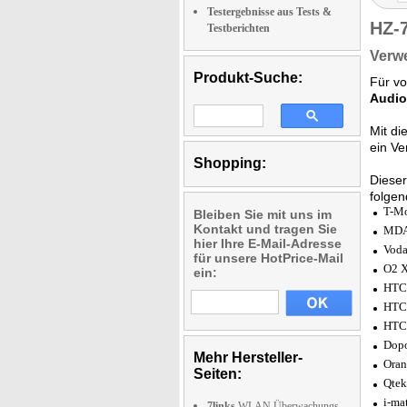
Testergebnisse aus Tests &
HZ-
Testberichten
Verwe
Produkt-Suche:
Für vo
Audio
Mit di
ein Ve
Shopping:
Diese
folgen
T-Mo
Bleiben Sie mit uns im
Kontakt und tragen Sie
MDA 
hier Ihre E-Mail-Adresse
Voda
für unsere HotPrice-Mail
O2 X
ein:
HTC 
HTC 
HTC 
Dop
Mehr Hersteller-
Ora
Seiten:
Qtek
i-ma
7links
WLAN Überwachungs-