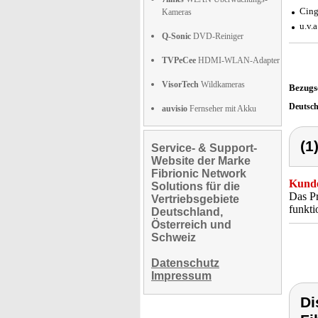
Cing
Kameras
u.v.
Q-Sonic
DVD-Reiniger
TVPeCee
HDMI-WLAN-Adapter
VisorTech
Wildkameras
Bezugs
Deutsc
auvisio
Fernseher mit Akku
(1
Service- & Support-
Website der Marke
Fibrionic Network
Kunde
Solutions für die
Das Pr
Vertriebsgebiete
funkti
Deutschland,
Österreich und
Schweiz
Datenschutz
Impressum
Di