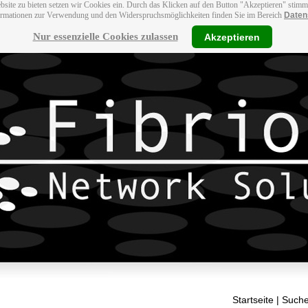
bsite zu bieten setzen wir Cookies ein. Durch das Klicken auf den Button "Akzeptieren" stim
ormationen zur Verwendung und den Widerspruchsmöglichkeiten finden Sie im Bereich
Daten
Nur essenzielle Cookies zulassen
Akzeptieren
Startseite
| Suche