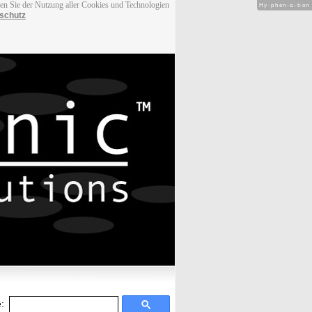
men Sie der Nutzung aller Cookies und Technologien
Hy-phen-a-tion
schutz
: