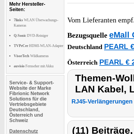
Mehr Hersteller-
Seiten:
Vom Lieferanten emp
7links
WLAN Überwachungs-
Kameras
eMall 
Bezugsquelle
Q-Sonic
DVD-Reiniger
PEARL €
Deutschland
TVPeCee
HDMI-WLAN-Adapter
VisorTech
Wildkameras
PEARL € 2
Österreich
auvisio
Fernseher mit Akku
Themen-Wolk
Service- & Support-
LAN Kabel, 
Website der Marke
Fibrionic Network
Solutions für die
RJ45-Verlängerungen
Vertriebsgebiete
Deutschland,
Österreich und
Schweiz
(11) Beiträge
Datenschutz