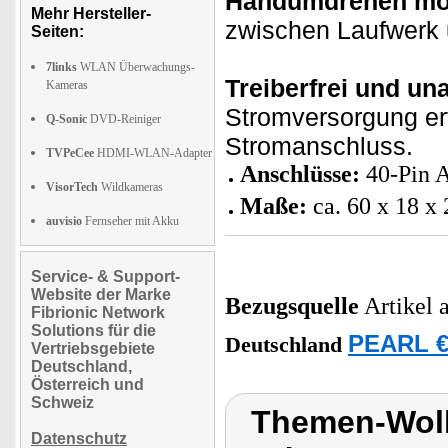
Handumdrehen mon
Mehr Hersteller-
zwischen Laufwerk 
Seiten:
7links
WLAN Überwachungs-
Treiberfrei und u
Kameras
Stromversorgung erf
Q-Sonic
DVD-Reiniger
Stromanschluss.
TVPeCee
HDMI-WLAN-Adapter
Anschlüsse:
40-Pin A
VisorTech
Wildkameras
Maße:
ca. 60 x 18 x
auvisio
Fernseher mit Akku
Service- & Support-
Website der Marke
Bezugsquelle
Artikel 
Fibrionic Network
Solutions für die
PEARL €
Deutschland
Vertriebsgebiete
Deutschland,
Österreich und
Schweiz
Themen-Wolk
Datenschutz