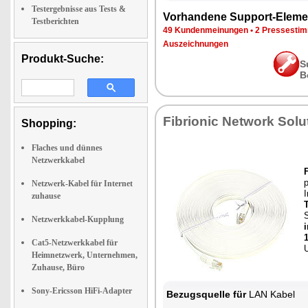
Testergebnisse aus Tests &
Vorhandene Support-Eleme
Testberichten
49 Kundenmeinungen
•
2 Pressesti
Auszeichnungen
Produkt-Suche:
S
B
Fibrionic Network Solu
Shopping:
Flaches und dünnes
Netzwerkkabel
Netzwerk-Kabel für Internet
I
zuhause
Netzwerkkabel-Kupplung
Cat5-Netzwerkkabel für
U
Heimnetzwerk, Unternehmen,
Zuhause, Büro
Sony-Ericsson HiFi-Adapter
Bezugsquelle für
LAN Kabel