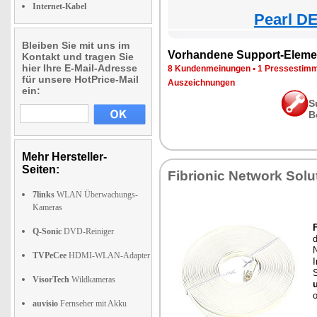
Internet-Kabel
Pearl DE
Bleiben Sie mit uns im
Vorhandene Support-Eleme
Kontakt und tragen Sie
hier Ihre E-Mail-Adresse
8 Kundenmeinungen
•
1 Pressestim
für unsere HotPrice-Mail
Auszeichnungen
ein:
S
B
Mehr Hersteller-
Seiten:
Fibrionic Network Solu
7links
WLAN Überwachungs-
Kameras
Q-Sonic
DVD-Reiniger
d
TVPeCee
HDMI-WLAN-Adapter
I
S
VisorTech
Wildkameras
auvisio
Fernseher mit Akku