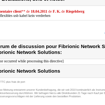
ntaire client
** de
18.04.2011
de
F. K.
de
Riegelsberg
flexibles usb kabel kein verdrehen
rum de discussion pour Fibrionic Network S
brionic Network Solutions:
ror occurred while processing this directive]
brionic Network Solutions
 TTC plus frais de port
ese Meinung entstammt unserer Kundenbefragung, die wir seit 2010 kontinuierlich als Instru
ktverbesserung durchführen. Wir befragen hierzu alle Direktkunden 21 Tage nach Kauf per E
sserungsvorschlägen mit der Lieferung sowie den bestellten Produkten.