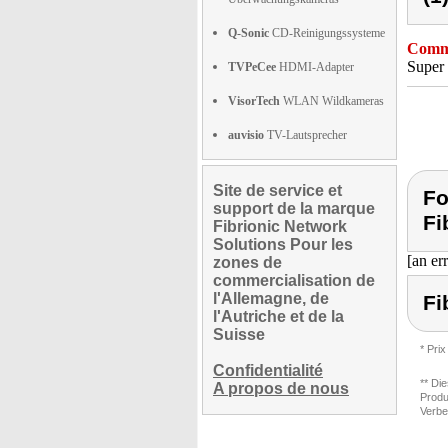
Q-Sonic
CD-Reinigungssysteme
Comme
Super 
TVPeCee
HDMI-Adapter
VisorTech
WLAN Wildkameras
auvisio
TV-Lautsprecher
Site de service et
Fo
support de la marque
Fi
Fibrionic Network
Solutions Pour les
[an er
zones de
commercialisation de
l'Allemagne, de
Fi
l'Autriche et de la
Suisse
* Prix
Confidentialité
** Di
A propos de nous
Produ
Verbe