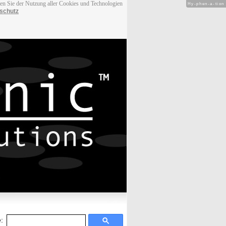
men Sie der Nutzung aller Cookies und Technologien
Hy-phen-a-tion
schutz
: