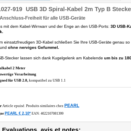
1027-919
USB 3D Spiral-Kabel 2m Typ B Stecke
 Anschluss-Freiheit für alle USB-Geräte
ss mit dem Kabel-Wirrwarr und der Enge an den USB-Ports:
3D USB-Ka
k.
m einsatzfreudigen 3D-Kabel schließen Sie Ihre USB-Geräte genau so a
 und
ohne nerviges Gefummel.
SB-Stecker lassen sich dank Kugelgelenk am Kabelende
um bis zu 18
alkabel 2 Meter
wertige Verarbeitung
gned für USB 2.0,
kompatibel zu USB 1.1
PEARL
r
Article epuisé. Produits similaires chez
PEARL € 2,10*
gne
EAN:
4022107081399
) Evaluations, avis et notes: