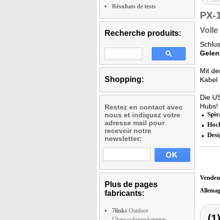
Résultats de tests
PX-
Volle
Recherche produits:
Schlu
Gelen
Mit de
Shopping:
Kabel
Die U
Hubs!
Restez en contact avec
Spir
nous et indiquez votre
adresse mail pour
Hoch
recevoir notre
Desi
newsletter:
Vendeu
Plus de pages
Allema
fabricants:
7links
Outdoor
(1
Überwachungskameras