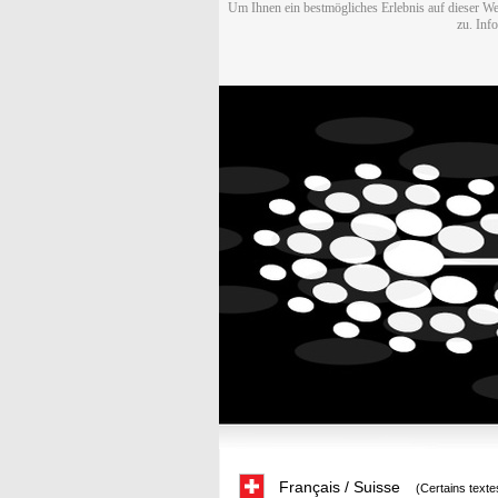
Um Ihnen ein bestmögliches Erlebnis auf dieser We
zu. Inf
Français / Suisse
(Certains texte