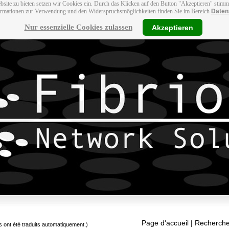
bsite zu bieten setzen wir Cookies ein. Durch das Klicken auf den Button "Akzeptieren" stim
ormationen zur Verwendung und den Widerspruchsmöglichkeiten finden Sie im Bereich
Daten
Nur essenzielle Cookies zulassen
Akzeptieren
Page d'accueil
| Recherche
s ont été traduits automatiquement.)