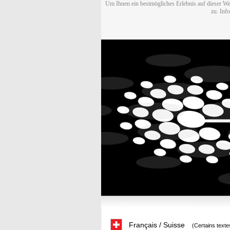
Um Ihnen ein bestmögliches Erlebnis auf dieser We
zu. Inf
Français / Suisse
(Certains texte