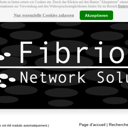
bsite zu bieten setzen wir Cookies ein. Durch das Klicken auf den Button "Akzeptieren" stim
ormationen zur Verwendung und den Widerspruchsmöglichkeiten finden Sie im Bereich
Daten
Nur essenzielle Cookies zulassen
Akzeptieren
Page d'accueil
| Recherche
s ont été traduits automatiquement.)