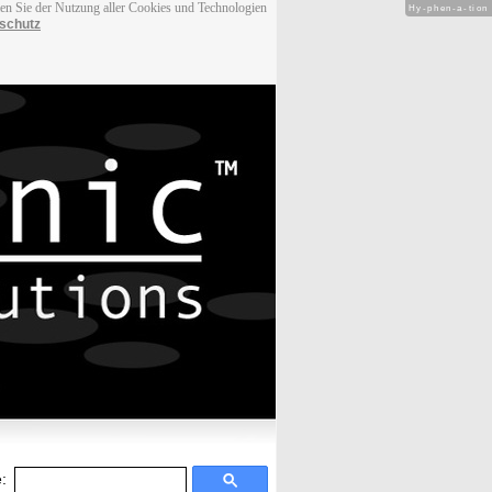
men Sie der Nutzung aller Cookies und Technologien
Hy-phen-a-tion
schutz
: