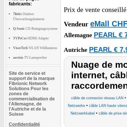
fabricants:
Prix de vente conseill
7links
Outdoor
Überwachungskameras
eMall CHF
Vendeur
Q-Sonic
CD-Reinigungssysteme
PEARL € 7
Allemagne
TVPeCee
HDMI-Adapter
VisorTech
WLAN Wildkameras
PEARL € 7,
Autriche
auvisio
TV-Lautsprecher
Nuage de mot
internet, câb
Site de service et
support de la marque
raccordemen
Fibrionic Network
Solutions Pour les
zones de
câble de connexion réseau LAN
commercialisation de
l'Allemagne, de
•
Netzwerke
câble LAN haute vites
l'Autriche et de la
•
Netzwerkkabel
câble de prise r
Suisse
Confidentialité