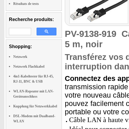
Résultats de tests
Recherche produits:
PV-9138-919
C
5 m, noir
Shopping:
Transférez vos 
Netzwerk
interruption da
Netzwerk Flachkabel
4in1-Kabeltester für RJ-45,
Connectez des appa
RJ-11, BNC & USB
transmission rapide
WLAN-Repeater mit LAN-
votre nouveau câble
Geräteanschluss
pouvez facilement c
Kupplung für Netzwerkkabel
portable ou votre c
DSL-Modem mit Dualband-
Câble LAN à haute vi
WLAN