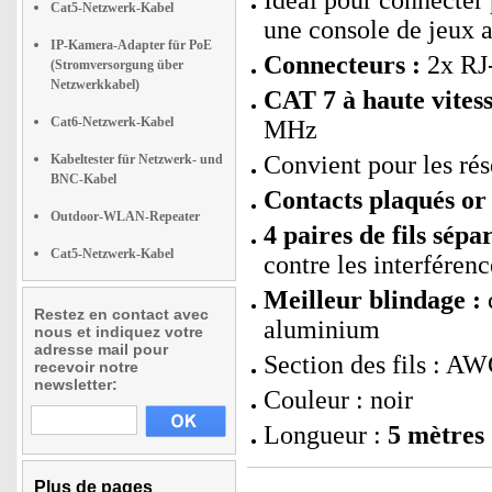
Idéal pour connecter 
Cat5-Netzwerk-Kabel
une console de jeux 
IP-Kamera-Adapter für PoE
Connecteurs :
2x RJ
(Stromversorgung über
Netzwerkkabel)
CAT 7 à haute vitess
Cat6-Netzwerk-Kabel
MHz
Convient pour les ré
Kabeltester für Netzwerk- und
BNC-Kabel
Contacts plaqués or 
Outdoor-WLAN-Repeater
4 paires de fils sép
Cat5-Netzwerk-Kabel
contre les interférenc
Meilleur blindage :
c
Restez en contact avec
aluminium
nous et indiquez votre
adresse mail pour
Section des fils : A
recevoir notre
newsletter:
Couleur : noir
Longueur :
5 mètres
Plus de pages