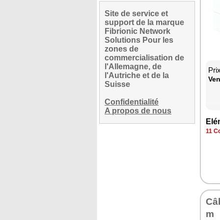
Site de service et
support de la marque
Fibrionic Network
Solutions Pour les
zones de
commercialisation de
l'Allemagne, de
Pri
l'Autriche et de la
Ven
Suisse
Confidentialité
A propos de nous
Elé
11 Co
Câb
m