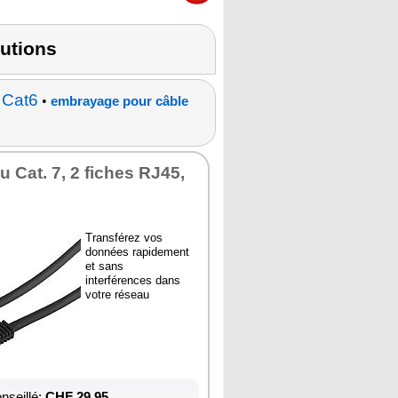
lutions
 Cat6
•
embrayage pour câble
 Cat. 7, 2 fiches RJ45,
Transférez vos
données rapidement
et sans
interférences dans
votre réseau
nseillé:
CHF 29.95