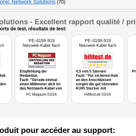
ionic Network Solutions
(70)
olutions
- Excellent rapport qualité / pri
s de test, résultats de test:
PE-4199-919
PE-4198-919
ach
Netzwerk-Kabel flach
Netzwerk-Kabel flach
Empfehlung der
4,5 von 5 Sternen
Pr
Halt
Redaktion
Fazit: "Für sicheren Halt
Fazit: "Gerade einmal
an den Anschlüssen
nden
einen Millimeter dick ist
sorgen die gut sitzenden
das Netzwerk-Kabel von
RJ45 Stecker mit
in
Fibrionic,das sich
flexiblen Enden, die ein
PC Magazin 03/16
Hifitest.de 03/16
dadurch extrem leicht
Abknicken der Leiter
und unauffällig verlegen
verhindern. Generell
lässt"
lässt sich das Kabel
art
dank der flachen Bauart
wunderbar verlegen.
ür
… eine tolle Lösung für
das moderne
Wohnzimmer."
oduit pour accéder au support: