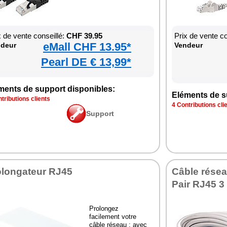
x de vente conseillé:
CHF 39.95
Prix de vente co
eMall CHF 13.95*
deur
Vendeur
Pearl DE € 13,99*
ments de support disponibles:
Eléments de s
tributions clients
4 Contributions cli
Support
olongateur RJ45
Câble rése
Pair RJ45 3
Prolongez
facilement votre
câble réseau : avec