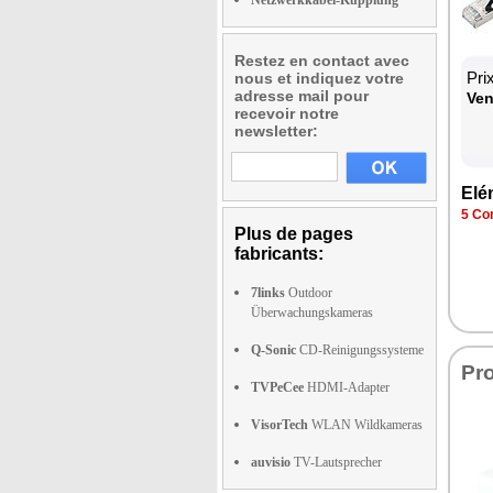
Netzwerkkabel-Kupplung
Restez en contact avec
Pri
nous et indiquez votre
adresse mail pour
Ven
recevoir notre
newsletter:
Elé
5 Con
Plus de pages
fabricants:
7links
Outdoor
Überwachungskameras
Q-Sonic
CD-Reinigungssysteme
Pr
TVPeCee
HDMI-Adapter
VisorTech
WLAN Wildkameras
auvisio
TV-Lautsprecher