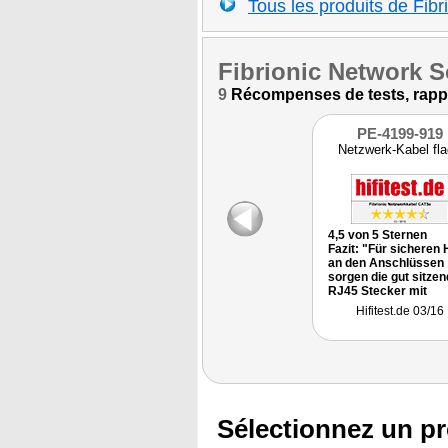
Tous les produits de Fibr
Fibrionic Network S
9
Récompenses de tests, rapport
PE-4199-919
Netzwerk-Kabel fl
4,5 von 5 Sternen
Fazit: "Für sicheren 
an den Anschlüssen
sorgen die gut sitze
RJ45 Stecker mit
flexiblen Enden, die e
Hifitest.de 03/16
Abknicken der Leiter
verhindern. Generell
lässt sich das Kabel
dank der flachen Bau
wunderbar verlegen.
… eine tolle Lösung f
das moderne
Wohnzimmer."
Sélectionnez un pr