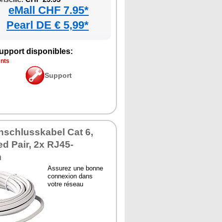
eMall CHF 7.95*
Pearl DE € 5,99*
upport disponibles:
ents
Support
schlusskabel Cat 6,
d Pair, 2x RJ45-
m
Assurez une bonne
connexion dans
votre réseau