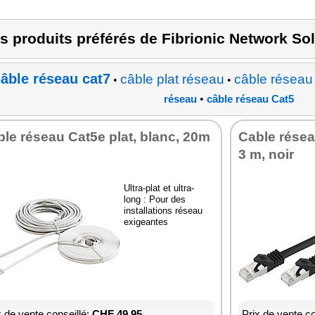
s produits préférés de Fibrionic Network So
âble réseau cat7
câble plat réseau
câble réseau
•
•
•
réseau
câble réseau Cat5
le réseau Cat5e plat, blanc, 20m
Cable réseau
3 m, noir
Ultra-plat et ultra-
long : Pour des
installations réseau
exigeantes
x de vente conseillé:
CHF 49.95
Prix de vente co