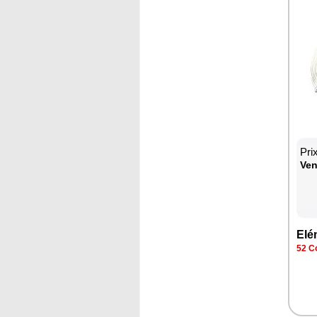
Pri
Ven
Elé
52 Co