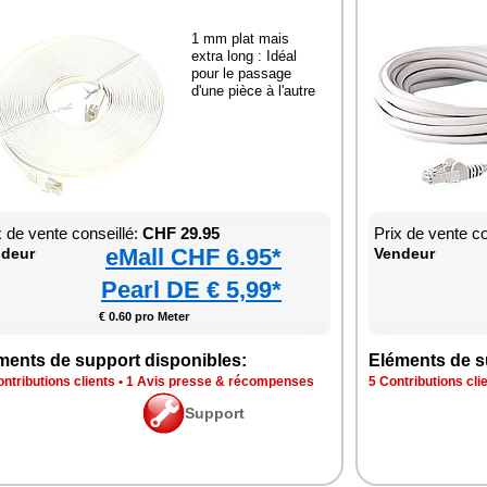
1 mm plat mais
extra long : Idéal
pour le passage
d'une pièce à l'autre
x de vente conseillé:
CHF 29.95
Prix de vente co
eMall CHF 6.95*
deur
Vendeur
Pearl DE € 5,99*
€ 0.60 pro Meter
ments de support disponibles:
Eléments de s
ntributions clients
•
1 Avis presse & récompenses
5 Contributions cli
Support