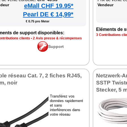
eMall CHF 19.95*
deur
Vendeur
Pearl DE € 14,99*
€ 0.75 pro Meter
Eléments de s
ments de support disponibles:
3 Contributions cli
ntributions clients
•
2 Avis presse & récompenses
Support
le réseau Cat. 7, 2 fiches RJ45,
Netzwerk-An
m, noir
SSTP Twiste
Stecker, 5 
Transférez vos
données rapidement
et sans
interférences dans
votre réseau