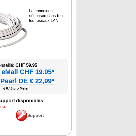
La connexion
sécurisée dans tous
les réseaux LAN
nseillé:
CHF 59.95
eMall CHF 19.95*
Pearl DE € 22,99*
€ 0.46 pro Meter
upport disponibles:
ents
Support