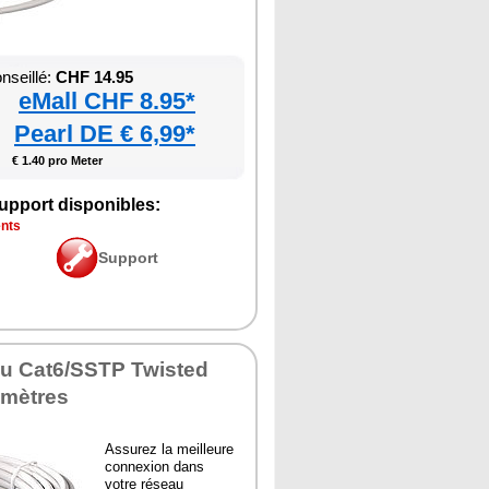
nseillé:
CHF 14.95
eMall CHF 8.95*
Pearl DE € 6,99*
€ 1.40 pro Meter
upport disponibles:
ents
Support
au Cat6/SSTP Twisted
 mètres
Assurez la meilleure
connexion dans
votre réseau