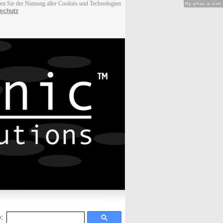
men Sie der Nutzung aller Cookies und Technologien
Hy-phen-a-tion
schutz
: