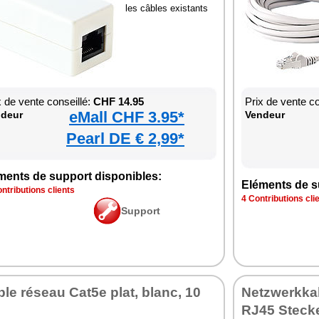
les câbles existants
x de vente conseillé:
CHF 14.95
Prix de vente co
eMall CHF 3.95*
deur
Vendeur
Pearl DE € 2,99*
ments de support disponibles:
Eléments de s
ntributions clients
4 Contributions cli
Support
le réseau Cat5e plat, blanc, 10
Netzwerkkab
RJ45 Stecke