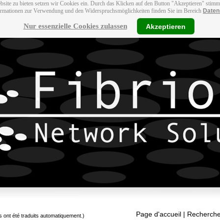
bsite zu bieten setzen wir Cookies ein. Durch das Klicken auf den Button "Akzeptieren" stim
ormationen zur Verwendung und den Widerspruchsmöglichkeiten finden Sie im Bereich
Daten
Nur essenzielle Cookies zulassen
Akzeptieren
Page d'accueil
| Recherche
s ont été traduits automatiquement.)