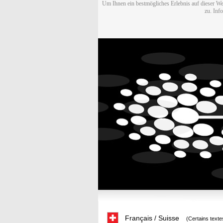
Um Ihnen ein bestmögliches Erlebnis auf dieser We
zu. Inf
Français / Suisse
(Certains texte