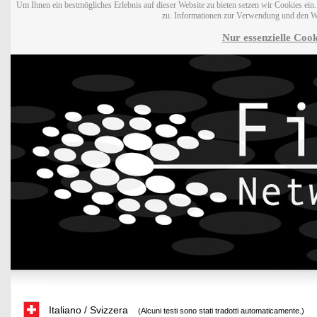
Um Ihnen ein bestmögliches Erlebnis auf dieser Website zu bieten setzen wir Cookies ei
zu. Informationen zur Verwendung und den W
Nur essenzielle Cook
Italiano / Svizzera
(Alcuni testi sono stati tradotti automaticamente.)