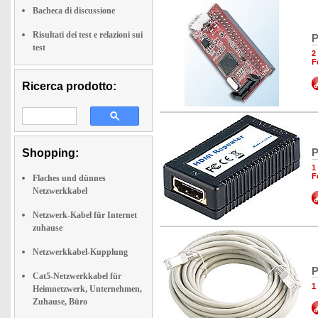
Bacheca di discussione
Risultati dei test e relazioni sui
P
test
2
F
Ricerca prodotto:
P
Shopping:
1
F
Flaches und dünnes
Netzwerkkabel
Netzwerk-Kabel für Internet
zuhause
Netzwerkkabel-Kupplung
P
Cat5-Netzwerkkabel für
1
Heimnetzwerk, Unternehmen,
Zuhause, Büro