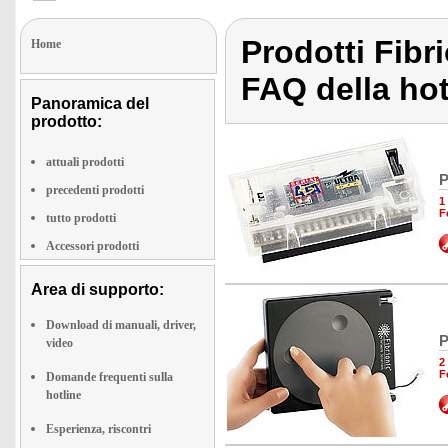
Prodotti Fibr
Home
FAQ della hotl
Panoramica del
prodotto:
attuali prodotti
P
precedenti prodotti
1
F
tutto prodotti
Accessori prodotti
Area di supporto:
Download di manuali, driver,
P
video
2
F
Domande frequenti sulla
hotline
Esperienza, riscontri