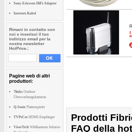
Sony-Ericsson HiFi-Adapter
Internet-Kabel
R
Rimani in contatto con
2
noi e inserisci il tuo
d
indirizzo email per la
nostra newsletter
HotPrice.:
Pagine web di altri
produttori:
7links
Outdoor
Überwachungskameras
Q-Sonic
Plattenspieler
Prodotti Fibr
TVPeCee
HDMI-Empfänger
FAQ della hotl
VisorTech
Wildkameras Infrarot-