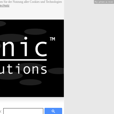
men Sie der Nutzung aller Cookies und Technologien
Hy-phen-a-tion
schutz
: