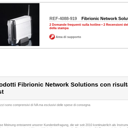
REF-4088-919
Fibrionic Network Solu
2 Domande frequenti sulla hotline
•
2 Recensioni de
della stampa
Area di supporto
odotti Fibrionic Network Solutions con risultat
st
rezzi sono comprensivi di IVA ma esclusivi delle spese di consegna
ese Meinung entstammt unserer Kundenbefragung, die wir seit 2010 kontinuierlich als Instru