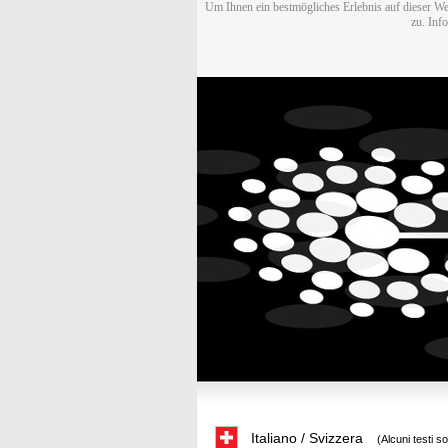
Um Ihnen ein bestmögliches Erlebnis auf dieser We
zu. Inf
Italiano / Svizzera
(Alcuni testi s