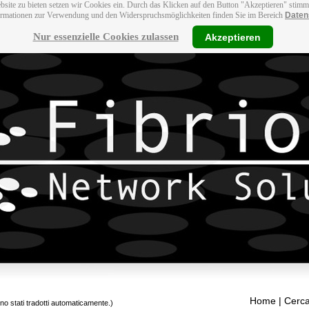
bsite zu bieten setzen wir Cookies ein. Durch das Klicken auf den Button "Akzeptieren" stim
ormationen zur Verwendung und den Widerspruchsmöglichkeiten finden Sie im Bereich
Daten
Nur essenzielle Cookies zulassen
Akzeptieren
Home
| Cerca
ono stati tradotti automaticamente.)