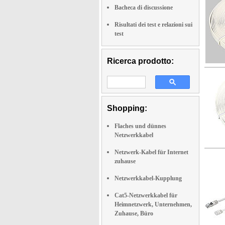
Bacheca di discussione
Risultati dei test e relazioni sui
test
Ricerca prodotto:
Shopping:
Flaches und dünnes
Netzwerkkabel
Netzwerk-Kabel für Internet
zuhause
Netzwerkkabel-Kupplung
Cat5-Netzwerkkabel für
Heimnetzwerk, Unternehmen,
Zuhause, Büro