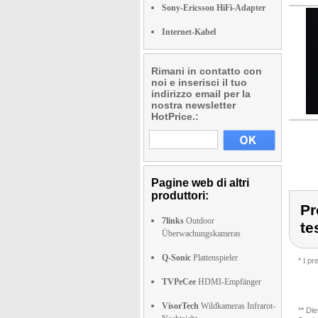
Sony-Ericsson HiFi-Adapter
Internet-Kabel
Rimani in contatto con
noi e inserisci il tuo
indirizzo email per la
nostra newsletter
HotPrice.:
Pagine web di altri
produttori:
Pr
7links
Outdoor
te
Überwachungskameras
Q-Sonic
Plattenspieler
* I p
TVPeCee
HDMI-Empfänger
VisorTech
Wildkameras Infrarot-
** Di