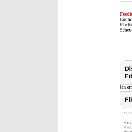
Feedba
Endlic
Flachk
Scheue
Di
Fi
[an er
Fi
* I p
** Di
Produ
Verbe