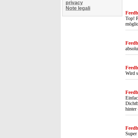
privacy
Note legali
Feedba
Top! P
möglic
Feedba
absolu
Feedba
Wird s
Feedba
Einfac
Dichtb
hinter
Feedba
Super 