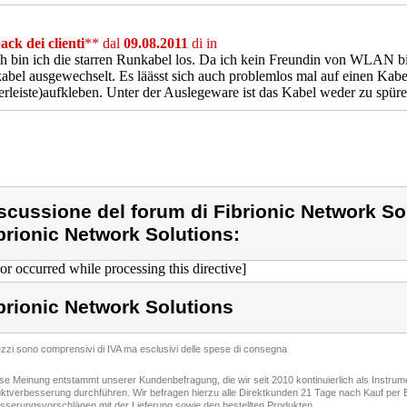
ck dei clienti
** dal
09.08.2011
di
in
h bin ich die starren Runkabel los. Da ich kein Freundin von WLAN bi
abel ausgewechselt. Es läässt sich auch problemlos mal auf einen Kabe
rleiste)aufkleben. Unter der Auslegeware ist das Kabel weder zu spür
scussione del forum di Fibrionic Network So
brionic Network Solutions:
ror occurred while processing this directive]
brionic Network Solutions
rezzi sono comprensivi di IVA ma esclusivi delle spese di consegna
ese Meinung entstammt unserer Kundenbefragung, die wir seit 2010 kontinuierlich als Instru
ktverbesserung durchführen. Wir befragen hierzu alle Direktkunden 21 Tage nach Kauf per E
sserungsvorschlägen mit der Lieferung sowie den bestellten Produkten.