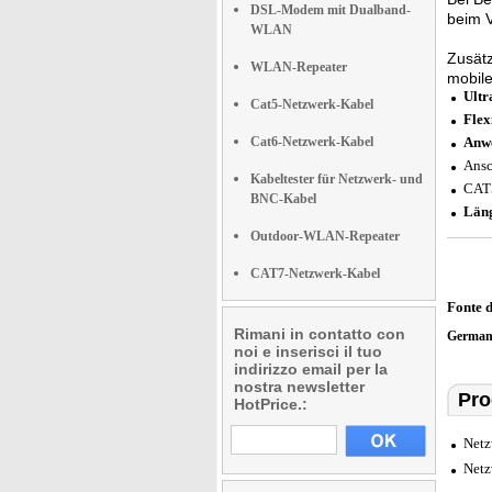
DSL-Modem mit Dualband-
beim 
WLAN
Zusätz
WLAN-Repeater
mobile
Ultr
Cat5-Netzwerk-Kabel
Flex
Cat6-Netzwerk-Kabel
Anwe
Ansc
Kabeltester für Netzwerk- und
CAT
BNC-Kabel
Län
Outdoor-WLAN-Repeater
CAT7-Netzwerk-Kabel
Fonte 
Rimani in contatto con
German
noi e inserisci il tuo
indirizzo email per la
nostra newsletter
Prod
HotPrice.:
Netz
Netz