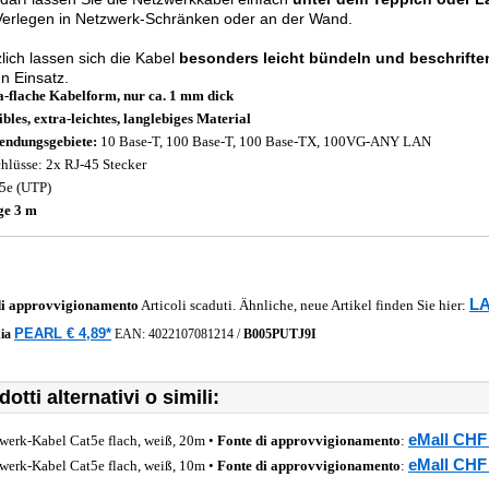
Verlegen in Netzwerk-Schränken oder an der Wand.
lich lassen sich die Kabel
besonders leicht bündeln und beschrifte
n Einsatz.
a-flache Kabelform, nur ca. 1 mm dick
ibles, extra-leichtes, langlebiges Material
ndungsgebiete:
10 Base-T, 100 Base-T, 100 Base-TX, 100VG-ANY LAN
hlüsse: 2x RJ-45 Stecker
5e (UTP)
ge 3 m
LA
di approvvigionamento
Articoli scaduti. Ähnliche, neue Artikel finden Sie hier:
PEARL € 4,89*
ia
EAN:
4022107081214
/
B005PUTJ9I
otti alternativi o simili:
eMall CHF 
werk-Kabel Cat5e flach, weiß, 20m •
Fonte di approvvigionamento
:
eMall CHF 
werk-Kabel Cat5e flach, weiß, 10m •
Fonte di approvvigionamento
: