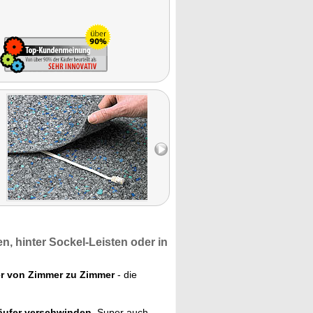
en,
hinter Sockel-Leisten oder
in
r von Zimmer zu Zimmer
- die
äufer verschwinden.
Super auch