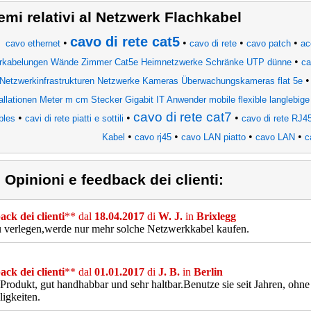
emi relativi al Netzwerk Flachkabel
cavo di rete cat5
•
•
•
•
cavo ethernet
cavo di rete
cavo patch
ac
•
rkabelungen Wände Zimmer Cat5e Heimnetzwerke Schränke UTP dünne
ca
Netzwerkinfrastrukturen Netzwerke Kameras Überwachungskameras flat 5e
allationen Meter m cm Stecker Gigabit IT Anwender mobile flexible langlebige
cavo di rete cat7
•
•
•
bles
cavi di rete piatti e sottili
cavo di rete RJ4
•
•
•
•
Kabel
cavo rj45
cavo LAN piatto
cavo LAN
c
) Opinioni e feedback dei clienti:
ck dei clienti
** dal
18.04.2017
di
W. J.
in
Brixlegg
 verlegen,werde nur mehr solche Netzwerkkabel kaufen.
ck dei clienti
** dal
01.01.2017
di
J. B.
in
Berlin
Produkt, gut handhabbar und sehr haltbar.Benutze sie seit Jahren, ohn
ligkeiten.