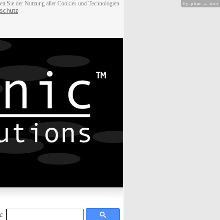
men Sie der Nutzung aller Cookies und Technologien
Hy-phen-a-tion
schutz
: