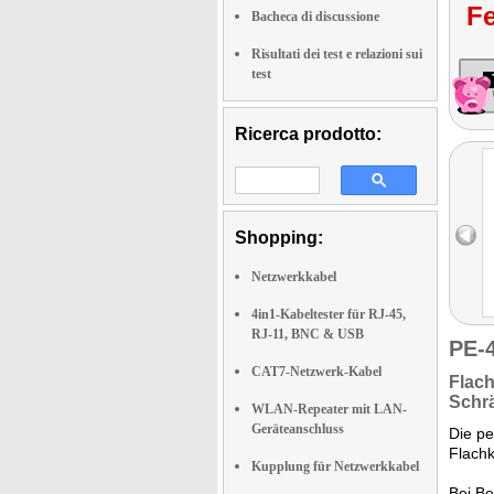
Fe
Bacheca di discussione
Risultati dei test e relazioni sui
test
Ricerca prodotto:
Shopping:
Netzwerkkabel
4in1-Kabeltester für RJ-45,
RJ-11, BNC & USB
PE-
CAT7-Netzwerk-Kabel
Flac
Schr
WLAN-Repeater mit LAN-
Geräteanschluss
Die pe
Flachk
Kupplung für Netzwerkkabel
Bei Be