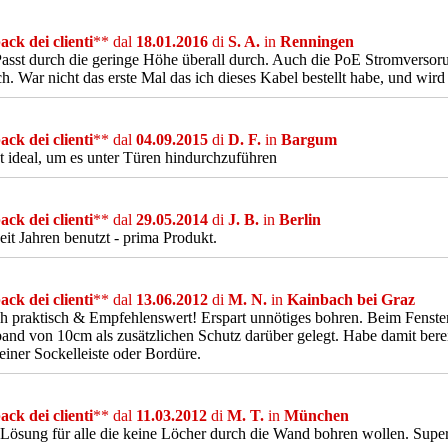
ck dei clienti
** dal
18.01.2016
di
S. A.
in
Renningen
asst durch die geringe Höhe überall durch. Auch die PoE Stromversoru
h. War nicht das erste Mal das ich dieses Kabel bestellt habe, und wird 
ck dei clienti
** dal
04.09.2015
di
D. F.
in
Bargum
t ideal, um es unter Türen hindurchzuführen
ck dei clienti
** dal
29.05.2014
di
J. B.
in
Berlin
eit Jahren benutzt - prima Produkt.
ck dei clienti
** dal
13.06.2012
di
M. N.
in
Kainbach bei Graz
h praktisch & Empfehlenswert! Erspart unnötiges bohren. Beim Fenste
and von 10cm als zusätzlichen Schutz darüber gelegt. Habe damit berei
 einer Sockelleiste oder Bordüre.
ck dei clienti
** dal
11.03.2012
di
M. T.
in
München
Lösung für alle die keine Löcher durch die Wand bohren wollen. Supe