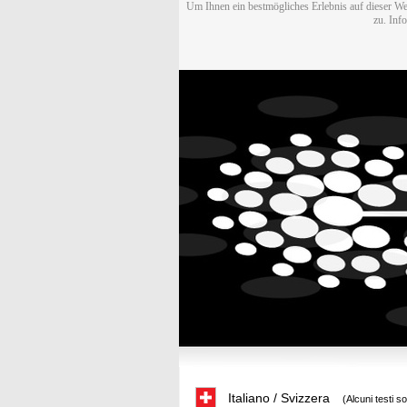
Um Ihnen ein bestmögliches Erlebnis auf dieser We
zu. Inf
Italiano / Svizzera
(Alcuni testi s