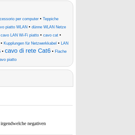
•
cessorio per computer
Teppiche
•
vo piatto WLAN
dünne WLAN Netze
•
•
•
cavo LAN Wi-Fi piatto
cavo cat
•
•
Kupplungen für Netzwerkkabel
LAN
cavo di rete Cat6
•
•
5
Flache
avo piatto
e irgendwelche negativen