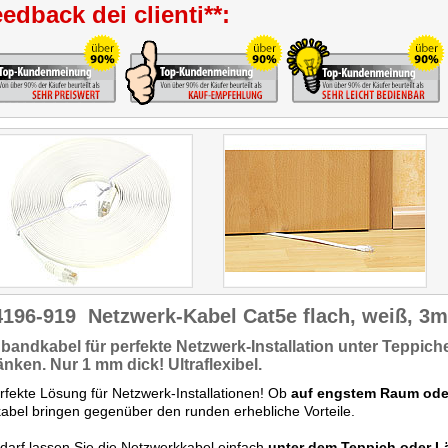
edback dei clienti**:
… eine tolle Lösung für das
moderne Wohnzimmer."
4196-919
Netzwerk-Kabel Cat5e flach, weiß, 3m
hbandkabel
für perfekte Netzwerk-Installation
unter Teppich
änken.
Nur
1 mm dick!
Ultraflexibel.
rfekte Lösung für Netzwerk-Installationen! Ob
auf engstem Raum ode
abel bringen gegenüber den runden erhebliche Vorteile.
darf lassen Sie die Netzwerkkabel einfach
unter dem Teppich oder L