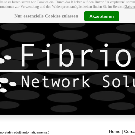
bsite zu bieten setzen wir Cookies ein. Durch das Klicken auf den Button "Akzeptieren" stim
ormationen zur Verwendung und den Widerspruchsmöglichkeiten finden Sie im Bereich
Daten
Nur essenzielle Cookies zulassen
Akzeptieren
Home
| Cerca
ono stati tradotti automaticamente.)