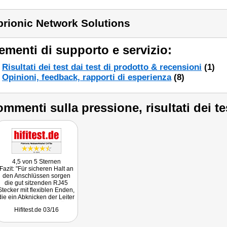
brionic Network Solutions
ementi di supporto e servizio:
Risultati dei test dai test di prodotto & recensioni
(1)
Opinioni, feedback, rapporti di esperienza
(8)
mmenti sulla pressione, risultati dei te
4,5 von 5 Sternen
Fazit: "Für sicheren Halt an
den Anschlüssen sorgen
die gut sitzenden RJ45
Stecker mit flexiblen Enden,
die ein Abknicken der Leiter
verhindern. Generell lässt
Hifitest.de 03/16
sich das Kabel dank der
flachen Bauart wunderbar
verlegen.