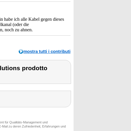
n habe ich alle Kabel gegen dieses
lkanal (oder die
en, noch zu ahnen.
mostra tutti i contributi
lutions prodotto
ment für Qualitäts-Management und
-Mail zu deren Zufriedenheit, Erfahrungen und