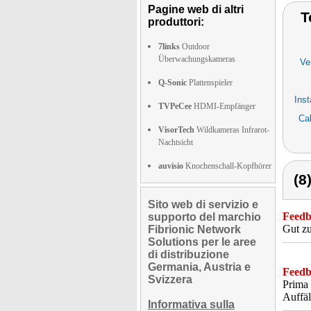
Pagine web di altri
T
produttori:
7links
Outdoor
Überwachungskameras
Ve
Q-Sonic
Plattenspieler
Inst
TVPeCee
HDMI-Empfänger
Ca
VisorTech
Wildkameras Infrarot-
Nachtsicht
auvisio
Knochenschall-Kopfhörer
(8
Sito web di servizio e
Feedba
supporto del marchio
Gut zu
Fibrionic Network
Solutions per le aree
di distribuzione
Germania, Austria e
Feedba
Svizzera
Prima 
Auffäl
Informativa sulla