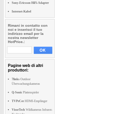
Sony-Ericsson HiFi-Adapter
Internet-Kabel
Rimani in contatto con
noi e inserisci il tuo
indirizzo email per la
nostra newsletter
HotPrice.:
Pagine web di altri
produttori:
7links
Outdoor
Überwachungskameras
Q-Sonic
Plattenspieler
TVPeCee
HDMI-Empfänger
VisorTech
Wildkameras Infrarot-