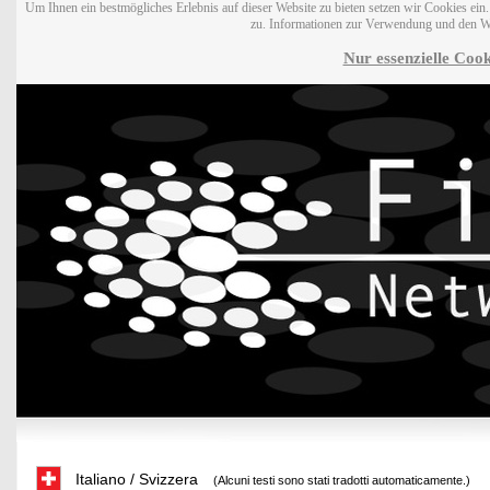
Um Ihnen ein bestmögliches Erlebnis auf dieser Website zu bieten setzen wir Cookies ei
zu. Informationen zur Verwendung und den W
Nur essenzielle Cook
Italiano / Svizzera
(Alcuni testi sono stati tradotti automaticamente.)