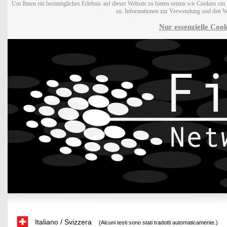
Um Ihnen ein bestmögliches Erlebnis auf dieser Website zu bieten setzen wir Cookies ei
zu. Informationen zur Verwendung und den W
Nur essenzielle Cook
Italiano / Svizzera
(Alcuni testi sono stati tradotti automaticamente.)