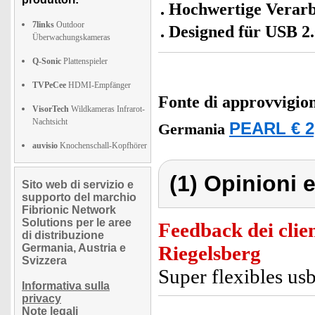
Hochwertige Verarb
7links
Outdoor
Designed für USB 2.
Überwachungskameras
Q-Sonic
Plattenspieler
TVPeCee
HDMI-Empfänger
Fonte di approvvigi
VisorTech
Wildkameras Infrarot-
Nachtsicht
PEARL € 2
Germania
auvisio
Knochenschall-Kopfhörer
(1) Opinioni e
Sito web di servizio e
supporto del marchio
Fibrionic Network
Solutions per le aree
Feedback dei clien
di distribuzione
Germania, Austria e
Riegelsberg
Svizzera
Super flexibles us
Informativa sulla
privacy
Note legali