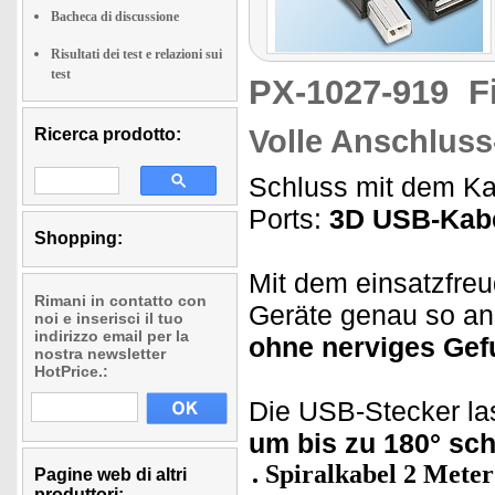
Bacheca di discussione
Risultati dei test e relazioni sui
test
PX-1027-919
F
Volle Anschluss-
Ricerca prodotto:
Schluss mit dem Ka
Ports:
3D USB-Kabe
Shopping:
Mit dem einsatzfre
Rimani in contatto con
Geräte genau so an,
noi e inserisci il tuo
indirizzo email per la
ohne nerviges Ge
nostra newsletter
HotPrice.:
Die USB-Stecker la
um bis zu 180° sc
Spiralkabel 2 Meter
Pagine web di altri
produttori: